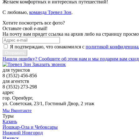
Желаем комфортных и интересных путешествий!
С любовью,
команда Тревел Зон
.
Хотите посмотреть все фото?
Оставьте свой e-mail!
На почту вам придет ссылка на архив либо на страницу просм
Я подтверждаю, что ознакомился с
политикой конфиденциа
Нашли ошибку? Сообщите об этом нам и мы подарим вам скид
Заказать звонок
для туристов
8 (3532)
456-856
для агентств
8 (3532)
273-298
адрес
гор. Оренбург,
ул. Советская, 23/1, Гостиный Двор, 2 этаж
Мы Вконтакте
Туры
Казань
Йошкар-Ола и Чебоксары
Нижний Новгород
Ижевск