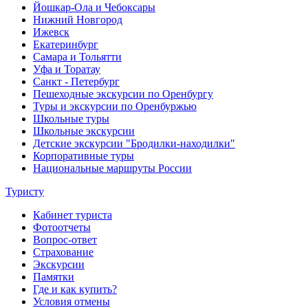
Йошкар-Ола и Чебоксары
Нижний Новгород
Ижевск
Екатеринбург
Самара и Тольятти
Уфа и Торатау
Санкт - Петербург
Пешеходные экскурсии по Оренбургу
Туры и экскурсии по Оренбуржью
Школьные туры
Школьные экскурсии
Детские экскурсии "Бродилки-находилки"
Корпоративные туры
Национальные маршруты России
Туристу
Кабинет туриста
Фотоотчеты
Вопрос-ответ
Страхование
Экскурсии
Памятки
Где и как купить?
Условия отмены