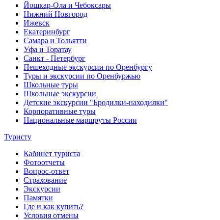
Йошкар-Ола и Чебоксары
Нижний Новгород
Ижевск
Екатеринбург
Самара и Тольятти
Уфа и Торатау
Санкт - Петербург
Пешеходные экскурсии по Оренбургу
Туры и экскурсии по Оренбуржью
Школьные туры
Школьные экскурсии
Детские экскурсии "Бродилки-находилки"
Корпоративные туры
Национальные маршруты России
Туристу
Кабинет туриста
Фотоотчеты
Вопрос-ответ
Страхование
Экскурсии
Памятки
Где и как купить?
Условия отмены