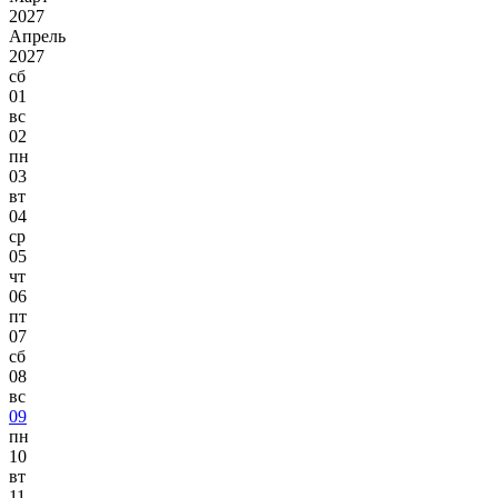
2027
Апрель
2027
сб
01
вс
02
пн
03
вт
04
ср
05
чт
06
пт
07
сб
08
вс
09
пн
10
вт
11