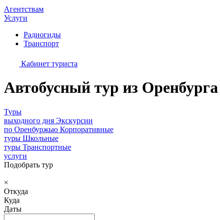
Агентствам
Услуги
Радиогиды
Транспорт
Кабинет туриста
Автобусный тур из Оренбурга
Туры
выходного дня
Экскурсии
по Оренбуржью
Корпоративные
туры
Школьные
туры
Транспортные
услуги
Подобрать тур
×
Откуда
Куда
Даты