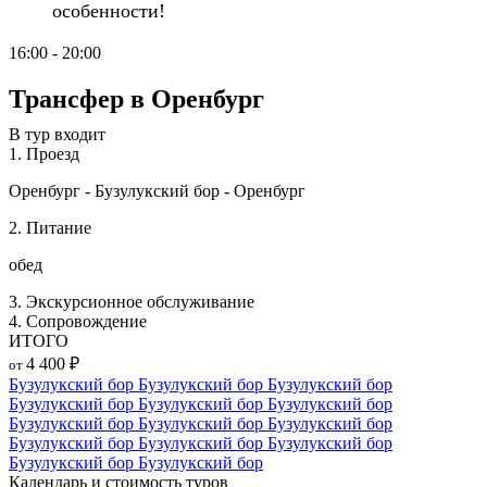
особенности!
16:00 - 20:00
Трансфер в Оренбург
В тур входит
1.
Проезд
Оренбург - Бузулукский бор - Оренбург
2.
Питание
обед
3.
Экскурсионное обслуживание
4.
Сопровождение
ИТОГО
4 400
₽
от
Бузулукский бор
Бузулукский бор
Бузулукский бор
Бузулукский бор
Бузулукский бор
Бузулукский бор
Бузулукский бор
Бузулукский бор
Бузулукский бор
Бузулукский бор
Бузулукский бор
Бузулукский бор
Бузулукский бор
Бузулукский бор
Календарь и стоимость туров